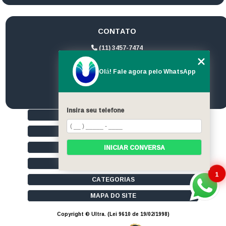
CONTATO
(11) 3457-7474
(11) 94172-1974
Olá! Fale agora pelo WhatsApp
contato@ultrageradores.com
Insira seu telefone
HOME
QUEM SOMOS
SERVIÇOS
INICIAR CONVERSA
CONTATO
1
CATEGORIAS
MAPA DO SITE
Copyright © Ultra. (Lei 9610 de 19/02/1998)