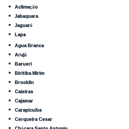
Aclimação
Jabaquara
Jaguaré
Lapa
Agua Branca
Arujá
Barueri
Biritiba Mirim
Brooklin
Caieiras
Cajamar
Carapicuíba
Cerqueira Cesar
Chácara Santo Antonio