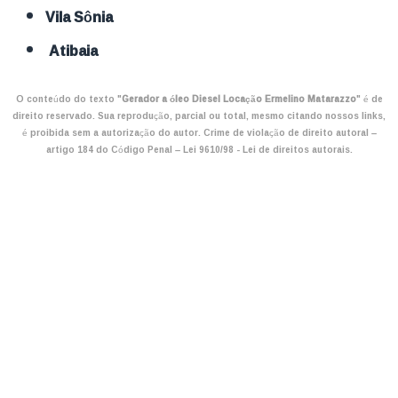
Vila Sônia
Atibaia
O conteúdo do texto "
Gerador a óleo Diesel Locação Ermelino Matarazzo
" é de
direito reservado. Sua reprodução, parcial ou total, mesmo citando nossos links,
é proibida sem a autorização do autor. Crime de violação de direito autoral –
artigo 184 do Código Penal –
Lei 9610/98 - Lei de direitos autorais
.