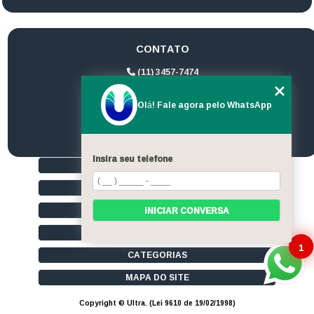
CONTATO
(11) 3457-7474
(11) 94172-1974
Olá! Fale agora pelo WhatsApp
contato@ultrageradores.com
Insira seu telefone
HOME
QUEM SOMOS
SERVIÇOS
INICIAR CONVERSA
CONTATO
1
CATEGORIAS
MAPA DO SITE
Copyright © Ultra. (Lei 9610 de 19/02/1998)