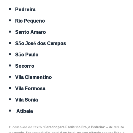
Pedreira
Rio Pequeno
Santo Amaro
São José dos Campos
São Paulo
Socorro
Vila Clementino
Vila Formosa
Vila Sônia
Atibaia
O conteúdo do texto "
Gerador para Escritório Preço Pedreira
" é de direito
reservado. Sua reprodução, parcial ou total, mesmo citando nossos links, é