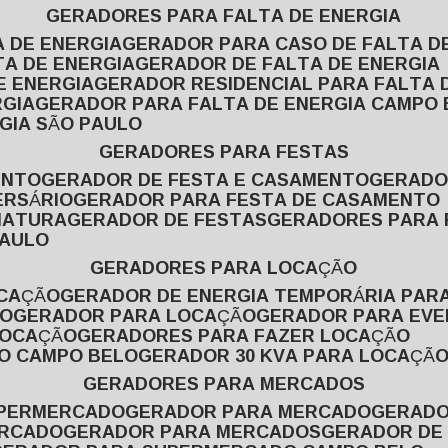
GERADORES PARA FALTA DE ENERGIA
A DE ENERGIA
GERADOR PARA CASO DE FALTA D
TA DE ENERGIA
GERADOR DE FALTA DE ENERGIA
E ENERGIA
GERADOR RESIDENCIAL PARA FALTA 
RGIA
GERADOR PARA FALTA DE ENERGIA CAMPO
GIA SÃO PAULO
GERADORES PARA FESTAS
ENTO
GERADOR DE FESTA E CASAMENTO
GERAD
ERSÁRIO
GERADOR PARA FESTA DE CASAMENTO
MATURA
GERADOR DE FESTAS
GERADORES PARA
PAULO
GERADORES PARA LOCAÇÃO
OCAÇÃO
GERADOR DE ENERGIA TEMPORÁRIA PAR
ÃO
GERADOR PARA LOCAÇÃO
GERADOR PARA EV
LOCAÇÃO
GERADORES PARA FAZER LOCAÇÃO
ÃO CAMPO BELO
GERADOR 30 KVA PARA LOCAÇÃ
GERADORES PARA MERCADOS
UPERMERCADO
GERADOR PARA MERCADO
GERAD
ERCADO
GERADOR PARA MERCADOS
GERADOR DE