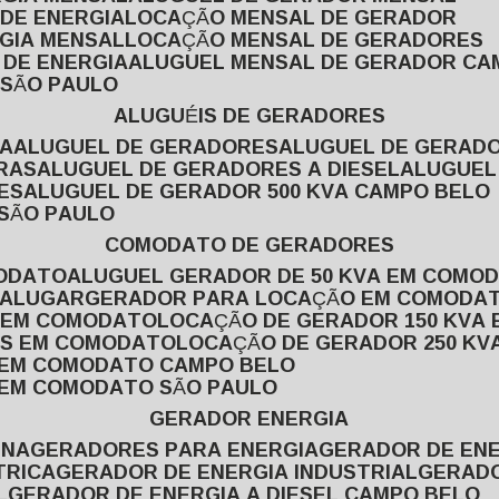
 DE ENERGIA
LOCAÇÃO MENSAL DE GERADOR
RGIA MENSAL
LOCAÇÃO MENSAL DE GERADORES
 DE ENERGIA
ALUGUEL MENSAL DE GERADOR CA
 SÃO PAULO
ALUGUÉIS DE GERADORES
VA
ALUGUEL DE GERADORES
ALUGUEL DE GERAD
RAS
ALUGUEL DE GERADORES A DIESEL
ALUGUE
ES
ALUGUEL DE GERADOR 500 KVA CAMPO BELO
 SÃO PAULO
COMODATO DE GERADORES
MODATO
ALUGUEL GERADOR DE 50 KVA EM COMO
 ALUGAR
GERADOR PARA LOCAÇÃO EM COMODA
A EM COMODATO
LOCAÇÃO DE GERADOR 150 KVA
AS EM COMODATO
LOCAÇÃO DE GERADOR 250 K
A EM COMODATO CAMPO BELO
A EM COMODATO SÃO PAULO
GERADOR ENERGIA
INA
GERADORES PARA ENERGIA
GERADOR DE ENE
TRICA
GERADOR DE ENERGIA INDUSTRIAL
GERAD
L
GERADOR DE ENERGIA A DIESEL CAMPO BELO