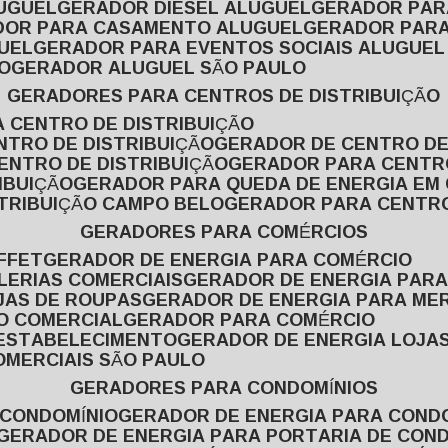
LUGUEL
GERADOR DIESEL ALUGUEL
GERADOR PA
ADOR PARA CASAMENTO ALUGUEL
GERADOR PARA
UEL
GERADOR PARA EVENTOS SOCIAIS ALUGUEL
O
GERADOR ALUGUEL SÃO PAULO
GERADORES PARA CENTROS DE DISTRIBUIÇÃO
A CENTRO DE DISTRIBUIÇÃO
NTRO DE DISTRIBUIÇÃO
GERADOR DE CENTRO DE
ENTRO DE DISTRIBUIÇÃO
GERADOR PARA CENTR
IBUIÇÃO
GERADOR PARA QUEDA DE ENERGIA EM
STRIBUIÇÃO CAMPO BELO
GERADOR PARA CENTRO
GERADORES PARA COMÉRCIOS
FFET
GERADOR DE ENERGIA PARA COMÉRCIO
LERIAS COMERCIAIS
GERADOR DE ENERGIA PARA
JAS DE ROUPAS
GERADOR DE ENERGIA PARA M
SO COMERCIAL
GERADOR PARA COMÉRCIO
 ESTABELECIMENTO
GERADOR DE ENERGIA LOJA
OMERCIAIS SÃO PAULO
GERADORES PARA CONDOMÍNIOS
 CONDOMÍNIO
GERADOR DE ENERGIA PARA COND
GERADOR DE ENERGIA PARA PORTARIA DE CON