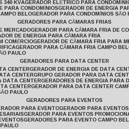
 340 KVA
GERADOR ELÉTRICO PARA CONDOMÍNI
E PARA CONDOMÍNIOS
GERADOR DE ENERGIA P
CAMPO BELO
GERADOR PARA CONDOMÍNIOS SÃO
GERADORES PARA CÂMARAS FRIAS
DE MERCADO
GERADOR PARA CÂMARA FRIA DE C
ADOR DE ENERGIA PARA CÂMARA FRIA
EM COMÉRCIO
GERADOR DE CÂMARA FRIA PARA 
IFICA
GERADOR PARA CÂMARA FRIA CAMPO BE
SÃO PAULO
GERADORES PARA DATA CENTER
ATA CENTER
GERADOR DE ENERGIA DE DATA CEN
DATA CENTER
GRUPO GERADOR PARA DATA CEN
A DATA CENTER
GERADORES DE ENERGIA PARA 
ATA CENTER
GERADOR PARA DATA CENTER CAM
SÃO PAULO
GERADORES PARA EVENTOS
GERADOR PARA EVENTO
GERADOR PARA EVENTO
ESARIAIS
GERADOR PARA EVENTOS PROMOCION
 EVENTOS
GERADORES PARA EVENTO CAMPO BE
 PAULO