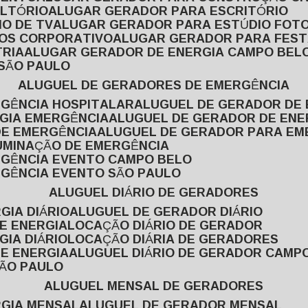
ULTÓRIO
ALUGAR GERADOR PARA ESCRITÓRIO
O DE TV
ALUGAR GERADOR PARA ESTÚDIO FOT
TOS CORPORATIVO
ALUGAR GERADOR PARA FES
TRIA
ALUGAR GERADOR DE ENERGIA CAMPO BEL
 SÃO PAULO
ALUGUEL DE GERADORES DE EMERGÊNCIA
RGÊNCIA HOSPITALAR
ALUGUEL DE GERADOR DE 
RGIA EMERGÊNCIA
ALUGUEL DE GERADOR DE EN
DE EMERGÊNCIA
ALUGUEL DE GERADOR PARA E
LUMINAÇÃO DE EMERGÊNCIA
RGÊNCIA EVENTO CAMPO BELO
RGÊNCIA EVENTO SÃO PAULO
ALUGUEL DIÁRIO DE GERADORES
GIA DIÁRIO
ALUGUEL DE GERADOR DIÁRIO
DE ENERGIA
LOCAÇÃO DIÁRIO DE GERADOR
GIA DIÁRIO
LOCAÇÃO DIÁRIA DE GERADORES
DE ENERGIA
ALUGUEL DIÁRIO DE GERADOR CAMP
SÃO PAULO
ALUGUEL MENSAL DE GERADORES
RGIA MENSAL
ALUGUEL DE GERADOR MENSAL