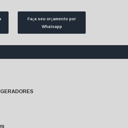
a
Faça seu orçamento por
Whatsapp
1) 94172-1974
contato@ultrageradores.com
E GERADORES
IL