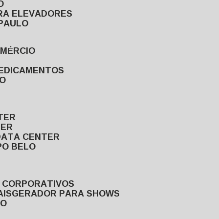
O
ARA ELEVADORES
 PAULO
OMÉRCIO
MEDICAMENTOS
LO
TER
TER
DATA CENTER
PO BELO
S CORPORATIVOS
AIS
GERADOR PARA SHOWS
LO