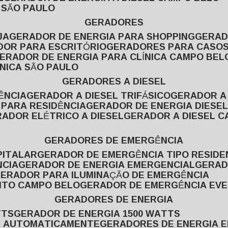
L SÃO PAULO
GERADORES
JA
GERADOR DE ENERGIA PARA SHOPPING
GERA
DOR PARA ESCRITÓRIO
GERADORES PARA CASOS
GERADOR DE ENERGIA PARA CLÍNICA CAMPO BEL
ÍNICA SÃO PAULO
GERADORES A DIESEL
ÊNCIA
GERADOR A DIESEL TRIFÁSICO
GERADOR A
 PARA RESIDÊNCIA
GERADOR DE ENERGIA DIESEL
RADOR ELÉTRICO A DIESEL
GERADOR A DIESEL 
GERADORES DE EMERGÊNCIA
PITALAR
GERADOR DE EMERGÊNCIA TIPO RESIDE
NCIA
GERADOR DE ENERGIA EMERGENCIAL
GERA
GERADOR PARA ILUMINAÇÃO DE EMERGÊNCIA
NTO CAMPO BELO
GERADOR DE EMERGÊNCIA EV
GERADORES DE ENERGIA
TTS
GERADOR DE ENERGIA 1500 WATTS
GA AUTOMATICAMENTE
GERADORES DE ENERGIA 