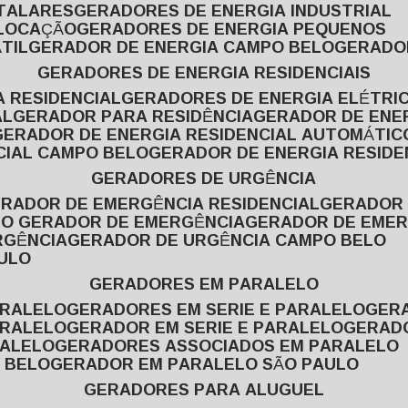
ITALARES
GERADORES DE ENERGIA INDUSTRIAL
 LOCAÇÃO
GERADORES DE ENERGIA PEQUENOS
TIL
GERADOR DE ENERGIA CAMPO BELO
GERADO
GERADORES DE ENERGIA RESIDENCIAIS
A RESIDENCIAL
GERADORES DE ENERGIA ELÉTRI
AL
GERADOR PARA RESIDÊNCIA
GERADOR DE ENE
GERADOR DE ENERGIA RESIDENCIAL AUTOMÁTIC
CIAL CAMPO BELO
GERADOR DE ENERGIA RESIDE
GERADORES DE URGÊNCIA
ERADOR DE EMERGÊNCIA RESIDENCIAL
GERADOR
PO GERADOR DE EMERGÊNCIA
GERADOR DE EMER
RGÊNCIA
GERADOR DE URGÊNCIA CAMPO BELO
AULO
GERADORES EM PARALELO
ARALELO
GERADORES EM SERIE E PARALELO
GE
ARALELO
GERADOR EM SERIE E PARALELO
GERAD
RALELO
GERADORES ASSOCIADOS EM PARALELO
 BELO
GERADOR EM PARALELO SÃO PAULO
GERADORES PARA ALUGUEL