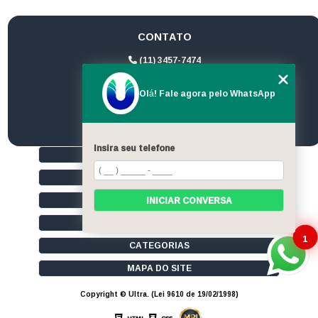
CONTATO
(11) 3457-7474
(11) 94172-1974
Olá! Fale agora pelo WhatsApp
contato@ultrageradores.com
Insira seu telefone
HOME
QUEM SOMOS
SERVIÇOS
INICIAR CONVERSA
CONTATO
1
CATEGORIAS
MAPA DO SITE
Copyright © Ultra. (Lei 9610 de 19/02/1998)