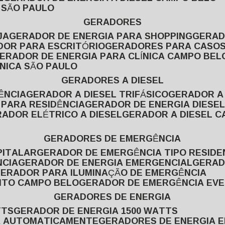
L SÃO PAULO
GERADORES
JA
GERADOR DE ENERGIA PARA SHOPPING
GERA
DOR PARA ESCRITÓRIO
GERADORES PARA CASOS
GERADOR DE ENERGIA PARA CLÍNICA CAMPO BEL
ÍNICA SÃO PAULO
GERADORES A DIESEL
ÊNCIA
GERADOR A DIESEL TRIFÁSICO
GERADOR A
 PARA RESIDÊNCIA
GERADOR DE ENERGIA DIESEL
RADOR ELÉTRICO A DIESEL
GERADOR A DIESEL 
GERADORES DE EMERGÊNCIA
PITALAR
GERADOR DE EMERGÊNCIA TIPO RESIDE
NCIA
GERADOR DE ENERGIA EMERGENCIAL
GERA
GERADOR PARA ILUMINAÇÃO DE EMERGÊNCIA
NTO CAMPO BELO
GERADOR DE EMERGÊNCIA EV
GERADORES DE ENERGIA
TTS
GERADOR DE ENERGIA 1500 WATTS
GA AUTOMATICAMENTE
GERADORES DE ENERGIA 