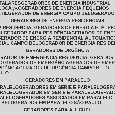
ITALARES
GERADORES DE ENERGIA INDUSTRIAL
 LOCAÇÃO
GERADORES DE ENERGIA PEQUENOS
TIL
GERADOR DE ENERGIA CAMPO BELO
GERADO
GERADORES DE ENERGIA RESIDENCIAIS
A RESIDENCIAL
GERADORES DE ENERGIA ELÉTRI
AL
GERADOR PARA RESIDÊNCIA
GERADOR DE ENE
GERADOR DE ENERGIA RESIDENCIAL AUTOMÁTIC
CIAL CAMPO BELO
GERADOR DE ENERGIA RESIDE
GERADORES DE URGÊNCIA
ERADOR DE EMERGÊNCIA RESIDENCIAL
GERADOR
PO GERADOR DE EMERGÊNCIA
GERADOR DE EMER
RGÊNCIA
GERADOR DE URGÊNCIA CAMPO BELO
AULO
GERADORES EM PARALELO
ARALELO
GERADORES EM SERIE E PARALELO
GE
ARALELO
GERADOR EM SERIE E PARALELO
GERAD
RALELO
GERADORES ASSOCIADOS EM PARALELO
 BELO
GERADOR EM PARALELO SÃO PAULO
GERADORES PARA ALUGUEL