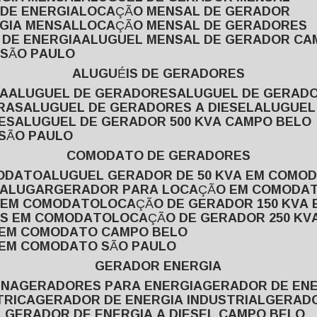
 DE ENERGIA
LOCAÇÃO MENSAL DE GERADOR
RGIA MENSAL
LOCAÇÃO MENSAL DE GERADORES
 DE ENERGIA
ALUGUEL MENSAL DE GERADOR CA
 SÃO PAULO
ALUGUÉIS DE GERADORES
VA
ALUGUEL DE GERADORES
ALUGUEL DE GERAD
RAS
ALUGUEL DE GERADORES A DIESEL
ALUGUE
ES
ALUGUEL DE GERADOR 500 KVA CAMPO BELO
 SÃO PAULO
COMODATO DE GERADORES
MODATO
ALUGUEL GERADOR DE 50 KVA EM COMO
 ALUGAR
GERADOR PARA LOCAÇÃO EM COMODA
A EM COMODATO
LOCAÇÃO DE GERADOR 150 KVA
AS EM COMODATO
LOCAÇÃO DE GERADOR 250 K
A EM COMODATO CAMPO BELO
A EM COMODATO SÃO PAULO
GERADOR ENERGIA
INA
GERADORES PARA ENERGIA
GERADOR DE ENE
TRICA
GERADOR DE ENERGIA INDUSTRIAL
GERAD
L
GERADOR DE ENERGIA A DIESEL CAMPO BELO