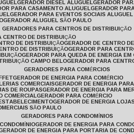
LUGUEL
GERADOR DIESEL ALUGUEL
GERADOR PA
ADOR PARA CASAMENTO ALUGUEL
GERADOR PARA
UEL
GERADOR PARA EVENTOS SOCIAIS ALUGUEL
O
GERADOR ALUGUEL SÃO PAULO
GERADORES PARA CENTROS DE DISTRIBUIÇÃO
A CENTRO DE DISTRIBUIÇÃO
NTRO DE DISTRIBUIÇÃO
GERADOR DE CENTRO DE
ENTRO DE DISTRIBUIÇÃO
GERADOR PARA CENTR
IBUIÇÃO
GERADOR PARA QUEDA DE ENERGIA EM
STRIBUIÇÃO CAMPO BELO
GERADOR PARA CENTRO
GERADORES PARA COMÉRCIOS
FFET
GERADOR DE ENERGIA PARA COMÉRCIO
LERIAS COMERCIAIS
GERADOR DE ENERGIA PARA
JAS DE ROUPAS
GERADOR DE ENERGIA PARA M
SO COMERCIAL
GERADOR PARA COMÉRCIO
 ESTABELECIMENTO
GERADOR DE ENERGIA LOJA
OMERCIAIS SÃO PAULO
GERADORES PARA CONDOMÍNIOS
 CONDOMÍNIO
GERADOR DE ENERGIA PARA COND
GERADOR DE ENERGIA PARA PORTARIA DE CON