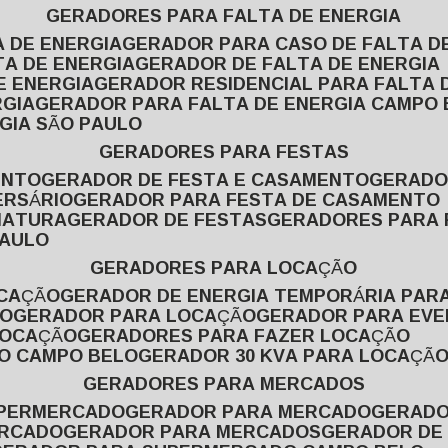
GERADORES PARA FALTA DE ENERGIA
A DE ENERGIA
GERADOR PARA CASO DE FALTA D
TA DE ENERGIA
GERADOR DE FALTA DE ENERGIA
E ENERGIA
GERADOR RESIDENCIAL PARA FALTA 
RGIA
GERADOR PARA FALTA DE ENERGIA CAMPO
GIA SÃO PAULO
GERADORES PARA FESTAS
ENTO
GERADOR DE FESTA E CASAMENTO
GERAD
ERSÁRIO
GERADOR PARA FESTA DE CASAMENTO
MATURA
GERADOR DE FESTAS
GERADORES PARA
PAULO
GERADORES PARA LOCAÇÃO
OCAÇÃO
GERADOR DE ENERGIA TEMPORÁRIA PAR
ÃO
GERADOR PARA LOCAÇÃO
GERADOR PARA EV
LOCAÇÃO
GERADORES PARA FAZER LOCAÇÃO
ÃO CAMPO BELO
GERADOR 30 KVA PARA LOCAÇÃ
GERADORES PARA MERCADOS
UPERMERCADO
GERADOR PARA MERCADO
GERAD
ERCADO
GERADOR PARA MERCADOS
GERADOR DE