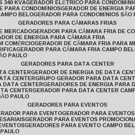
 340 KVA
GERADOR ELÉTRICO PARA CONDOMÍNI
E PARA CONDOMÍNIOS
GERADOR DE ENERGIA P
CAMPO BELO
GERADOR PARA CONDOMÍNIOS SÃO
GERADORES PARA CÂMARAS FRIAS
DE MERCADO
GERADOR PARA CÂMARA FRIA DE C
ADOR DE ENERGIA PARA CÂMARA FRIA
EM COMÉRCIO
GERADOR DE CÂMARA FRIA PARA 
IFICA
GERADOR PARA CÂMARA FRIA CAMPO BE
SÃO PAULO
GERADORES PARA DATA CENTER
ATA CENTER
GERADOR DE ENERGIA DE DATA CEN
DATA CENTER
GRUPO GERADOR PARA DATA CEN
A DATA CENTER
GERADORES DE ENERGIA PARA 
ATA CENTER
GERADOR PARA DATA CENTER CAM
SÃO PAULO
GERADORES PARA EVENTOS
GERADOR PARA EVENTO
GERADOR PARA EVENTO
ESARIAIS
GERADOR PARA EVENTOS PROMOCION
 EVENTOS
GERADORES PARA EVENTO CAMPO BE
 PAULO