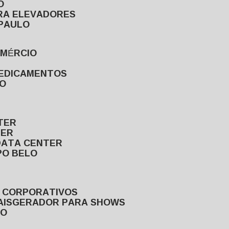
O
ARA ELEVADORES
 PAULO
OMÉRCIO
MEDICAMENTOS
LO
TER
TER
DATA CENTER
PO BELO
S CORPORATIVOS
AIS
GERADOR PARA SHOWS
LO