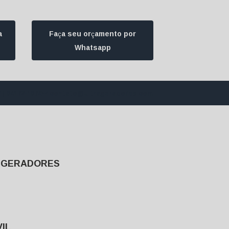
a
Faça seu orçamento por
Whatsapp
1) 94172-1974
contato@ultrageradores.com
E GERADORES
IL