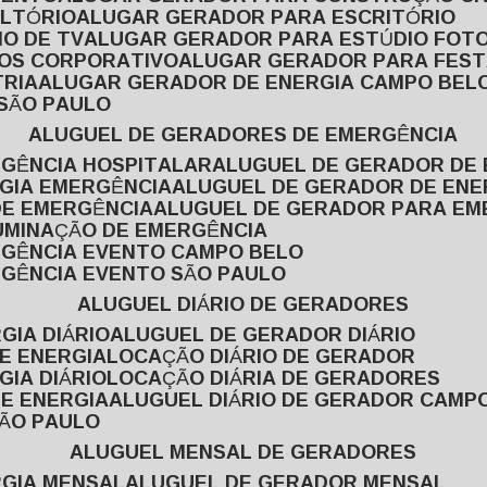
ULTÓRIO
ALUGAR GERADOR PARA ESCRITÓRIO
O DE TV
ALUGAR GERADOR PARA ESTÚDIO FOT
TOS CORPORATIVO
ALUGAR GERADOR PARA FES
TRIA
ALUGAR GERADOR DE ENERGIA CAMPO BEL
 SÃO PAULO
ALUGUEL DE GERADORES DE EMERGÊNCIA
RGÊNCIA HOSPITALAR
ALUGUEL DE GERADOR DE 
RGIA EMERGÊNCIA
ALUGUEL DE GERADOR DE EN
DE EMERGÊNCIA
ALUGUEL DE GERADOR PARA E
LUMINAÇÃO DE EMERGÊNCIA
RGÊNCIA EVENTO CAMPO BELO
RGÊNCIA EVENTO SÃO PAULO
ALUGUEL DIÁRIO DE GERADORES
GIA DIÁRIO
ALUGUEL DE GERADOR DIÁRIO
DE ENERGIA
LOCAÇÃO DIÁRIO DE GERADOR
GIA DIÁRIO
LOCAÇÃO DIÁRIA DE GERADORES
DE ENERGIA
ALUGUEL DIÁRIO DE GERADOR CAMP
SÃO PAULO
ALUGUEL MENSAL DE GERADORES
RGIA MENSAL
ALUGUEL DE GERADOR MENSAL