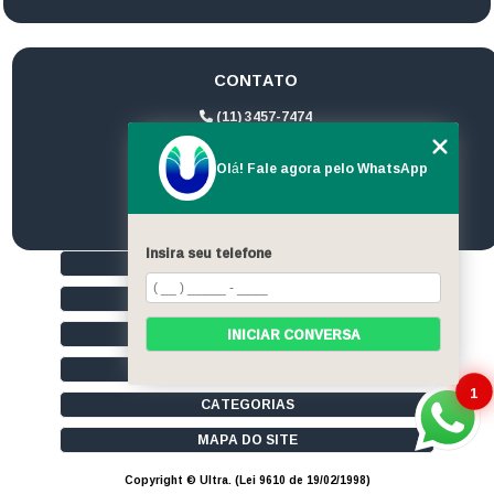
CONTATO
(11) 3457-7474
(11) 94172-1974
Olá! Fale agora pelo WhatsApp
contato@ultrageradores.com
Insira seu telefone
HOME
QUEM SOMOS
SERVIÇOS
INICIAR CONVERSA
CONTATO
1
CATEGORIAS
MAPA DO SITE
Copyright © Ultra. (Lei 9610 de 19/02/1998)