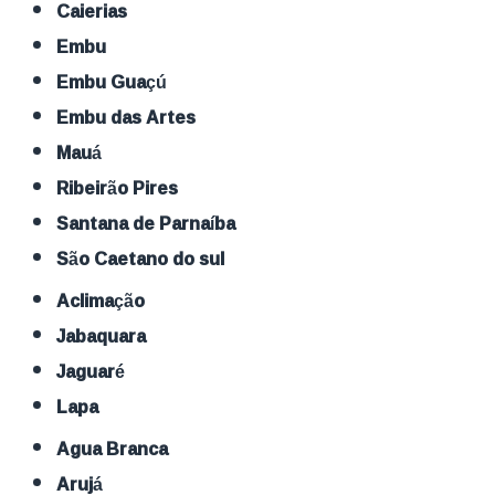
Caierias
Embu
Embu Guaçú
Embu das Artes
Mauá
Ribeirão Pires
Santana de Parnaíba
São Caetano do sul
Aclimação
Jabaquara
Jaguaré
Lapa
Agua Branca
Arujá