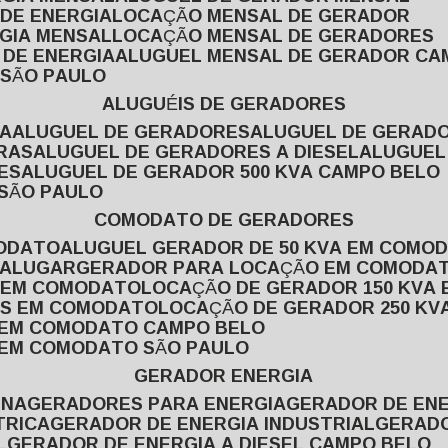
 DE ENERGIA
LOCAÇÃO MENSAL DE GERADOR
RGIA MENSAL
LOCAÇÃO MENSAL DE GERADORES
 DE ENERGIA
ALUGUEL MENSAL DE GERADOR CA
 SÃO PAULO
ALUGUÉIS DE GERADORES
VA
ALUGUEL DE GERADORES
ALUGUEL DE GERAD
RAS
ALUGUEL DE GERADORES A DIESEL
ALUGUE
ES
ALUGUEL DE GERADOR 500 KVA CAMPO BELO
 SÃO PAULO
COMODATO DE GERADORES
MODATO
ALUGUEL GERADOR DE 50 KVA EM COMO
 ALUGAR
GERADOR PARA LOCAÇÃO EM COMODA
A EM COMODATO
LOCAÇÃO DE GERADOR 150 KVA
AS EM COMODATO
LOCAÇÃO DE GERADOR 250 K
A EM COMODATO CAMPO BELO
A EM COMODATO SÃO PAULO
GERADOR ENERGIA
INA
GERADORES PARA ENERGIA
GERADOR DE ENE
TRICA
GERADOR DE ENERGIA INDUSTRIAL
GERAD
L
GERADOR DE ENERGIA A DIESEL CAMPO BELO