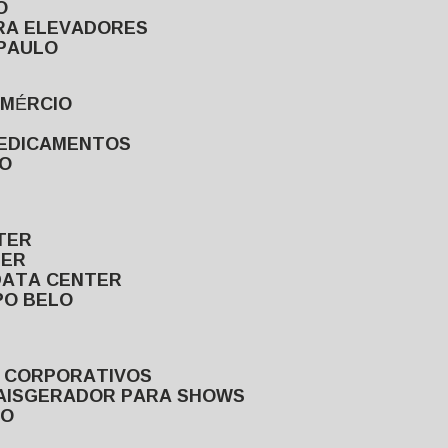
O
ARA ELEVADORES
 PAULO
OMÉRCIO
MEDICAMENTOS
LO
TER
TER
DATA CENTER
PO BELO
S CORPORATIVOS
AIS
GERADOR PARA SHOWS
LO