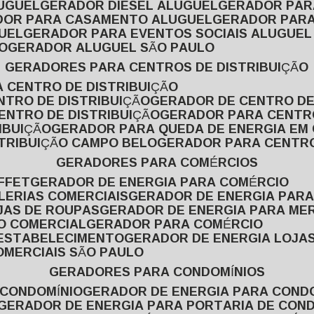
LUGUEL
GERADOR DIESEL ALUGUEL
GERADOR PA
ADOR PARA CASAMENTO ALUGUEL
GERADOR PARA
UEL
GERADOR PARA EVENTOS SOCIAIS ALUGUEL
O
GERADOR ALUGUEL SÃO PAULO
GERADORES PARA CENTROS DE DISTRIBUIÇÃO
A CENTRO DE DISTRIBUIÇÃO
NTRO DE DISTRIBUIÇÃO
GERADOR DE CENTRO DE
ENTRO DE DISTRIBUIÇÃO
GERADOR PARA CENTR
IBUIÇÃO
GERADOR PARA QUEDA DE ENERGIA EM
STRIBUIÇÃO CAMPO BELO
GERADOR PARA CENTRO
GERADORES PARA COMÉRCIOS
FFET
GERADOR DE ENERGIA PARA COMÉRCIO
LERIAS COMERCIAIS
GERADOR DE ENERGIA PARA
JAS DE ROUPAS
GERADOR DE ENERGIA PARA M
SO COMERCIAL
GERADOR PARA COMÉRCIO
 ESTABELECIMENTO
GERADOR DE ENERGIA LOJA
OMERCIAIS SÃO PAULO
GERADORES PARA CONDOMÍNIOS
 CONDOMÍNIO
GERADOR DE ENERGIA PARA COND
GERADOR DE ENERGIA PARA PORTARIA DE CON