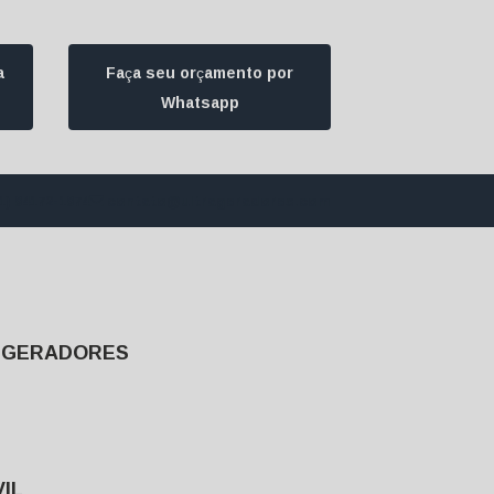
a
Faça seu orçamento por
Whatsapp
1) 94172-1974
contato@ultrageradores.com
E GERADORES
IL