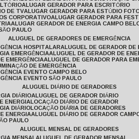
ULTÓRIO
ALUGAR GERADOR PARA ESCRITÓRIO
O DE TV
ALUGAR GERADOR PARA ESTÚDIO FOT
TOS CORPORATIVO
ALUGAR GERADOR PARA FES
TRIA
ALUGAR GERADOR DE ENERGIA CAMPO BEL
 SÃO PAULO
ALUGUEL DE GERADORES DE EMERGÊNCIA
RGÊNCIA HOSPITALAR
ALUGUEL DE GERADOR DE 
RGIA EMERGÊNCIA
ALUGUEL DE GERADOR DE EN
DE EMERGÊNCIA
ALUGUEL DE GERADOR PARA E
LUMINAÇÃO DE EMERGÊNCIA
RGÊNCIA EVENTO CAMPO BELO
RGÊNCIA EVENTO SÃO PAULO
ALUGUEL DIÁRIO DE GERADORES
GIA DIÁRIO
ALUGUEL DE GERADOR DIÁRIO
DE ENERGIA
LOCAÇÃO DIÁRIO DE GERADOR
GIA DIÁRIO
LOCAÇÃO DIÁRIA DE GERADORES
DE ENERGIA
ALUGUEL DIÁRIO DE GERADOR CAMP
SÃO PAULO
ALUGUEL MENSAL DE GERADORES
RGIA MENSAL
ALUGUEL DE GERADOR MENSAL