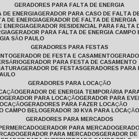
GERADORES PARA FALTA DE ENERGIA
A DE ENERGIA
GERADOR PARA CASO DE FALTA D
TA DE ENERGIA
GERADOR DE FALTA DE ENERGIA
E ENERGIA
GERADOR RESIDENCIAL PARA FALTA 
RGIA
GERADOR PARA FALTA DE ENERGIA CAMPO
GIA SÃO PAULO
GERADORES PARA FESTAS
ENTO
GERADOR DE FESTA E CASAMENTO
GERAD
ERSÁRIO
GERADOR PARA FESTA DE CASAMENTO
MATURA
GERADOR DE FESTAS
GERADORES PARA
PAULO
GERADORES PARA LOCAÇÃO
OCAÇÃO
GERADOR DE ENERGIA TEMPORÁRIA PAR
ÃO
GERADOR PARA LOCAÇÃO
GERADOR PARA EV
LOCAÇÃO
GERADORES PARA FAZER LOCAÇÃO
ÃO CAMPO BELO
GERADOR 30 KVA PARA LOCAÇÃ
GERADORES PARA MERCADOS
UPERMERCADO
GERADOR PARA MERCADO
GERAD
ERCADO
GERADOR PARA MERCADOS
GERADOR DE