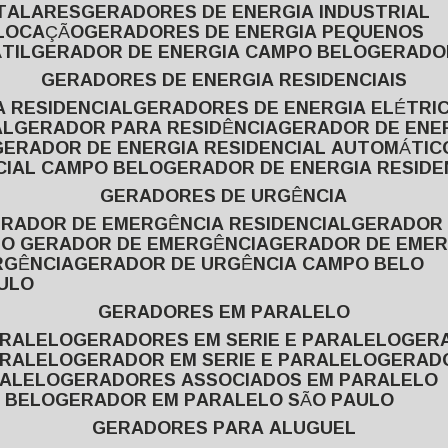
ITALARES
GERADORES DE ENERGIA INDUSTRIAL
 LOCAÇÃO
GERADORES DE ENERGIA PEQUENOS
TIL
GERADOR DE ENERGIA CAMPO BELO
GERADO
GERADORES DE ENERGIA RESIDENCIAIS
A RESIDENCIAL
GERADORES DE ENERGIA ELÉTRI
AL
GERADOR PARA RESIDÊNCIA
GERADOR DE ENE
GERADOR DE ENERGIA RESIDENCIAL AUTOMÁTIC
CIAL CAMPO BELO
GERADOR DE ENERGIA RESIDE
GERADORES DE URGÊNCIA
ERADOR DE EMERGÊNCIA RESIDENCIAL
GERADOR
PO GERADOR DE EMERGÊNCIA
GERADOR DE EMER
RGÊNCIA
GERADOR DE URGÊNCIA CAMPO BELO
AULO
GERADORES EM PARALELO
ARALELO
GERADORES EM SERIE E PARALELO
GE
ARALELO
GERADOR EM SERIE E PARALELO
GERAD
RALELO
GERADORES ASSOCIADOS EM PARALELO
 BELO
GERADOR EM PARALELO SÃO PAULO
GERADORES PARA ALUGUEL