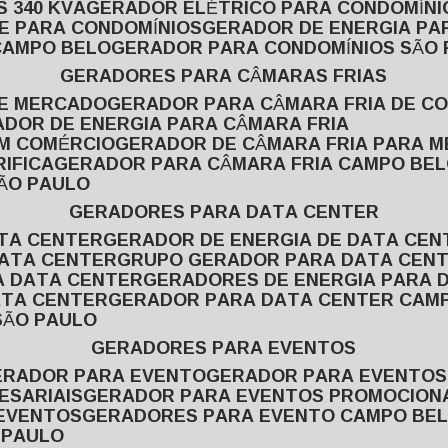
 340 KVA
GERADOR ELÉTRICO PARA CONDOMÍNI
E PARA CONDOMÍNIOS
GERADOR DE ENERGIA P
CAMPO BELO
GERADOR PARA CONDOMÍNIOS SÃO
GERADORES PARA CÂMARAS FRIAS
DE MERCADO
GERADOR PARA CÂMARA FRIA DE C
ADOR DE ENERGIA PARA CÂMARA FRIA
EM COMÉRCIO
GERADOR DE CÂMARA FRIA PARA 
IFICA
GERADOR PARA CÂMARA FRIA CAMPO BE
SÃO PAULO
GERADORES PARA DATA CENTER
ATA CENTER
GERADOR DE ENERGIA DE DATA CEN
DATA CENTER
GRUPO GERADOR PARA DATA CEN
A DATA CENTER
GERADORES DE ENERGIA PARA 
ATA CENTER
GERADOR PARA DATA CENTER CAM
SÃO PAULO
GERADORES PARA EVENTOS
GERADOR PARA EVENTO
GERADOR PARA EVENTO
ESARIAIS
GERADOR PARA EVENTOS PROMOCION
 EVENTOS
GERADORES PARA EVENTO CAMPO BE
 PAULO