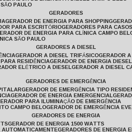
L SÃO PAULO
GERADORES
JA
GERADOR DE ENERGIA PARA SHOPPING
GERA
DOR PARA ESCRITÓRIO
GERADORES PARA CASOS
GERADOR DE ENERGIA PARA CLÍNICA CAMPO BEL
ÍNICA SÃO PAULO
GERADORES A DIESEL
ÊNCIA
GERADOR A DIESEL TRIFÁSICO
GERADOR A
 PARA RESIDÊNCIA
GERADOR DE ENERGIA DIESEL
RADOR ELÉTRICO A DIESEL
GERADOR A DIESEL 
GERADORES DE EMERGÊNCIA
PITALAR
GERADOR DE EMERGÊNCIA TIPO RESIDE
NCIA
GERADOR DE ENERGIA EMERGENCIAL
GERA
GERADOR PARA ILUMINAÇÃO DE EMERGÊNCIA
NTO CAMPO BELO
GERADOR DE EMERGÊNCIA EV
GERADORES DE ENERGIA
TTS
GERADOR DE ENERGIA 1500 WATTS
GA AUTOMATICAMENTE
GERADORES DE ENERGIA 