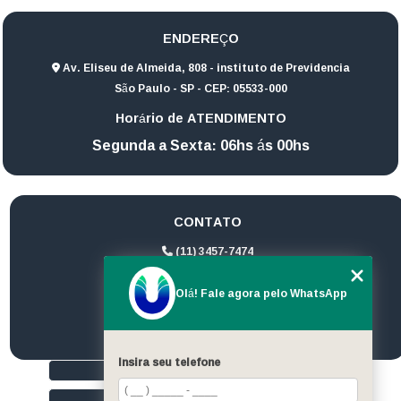
ENDEREÇO
Av. Eliseu de Almeida, 808 - instituto de Previdencia
São Paulo - SP - CEP: 05533-000
Horário de ATENDIMENTO
Segunda a Sexta: 06hs ás 00hs
CONTATO
(11) 3457-7474
(11) 94172-1974
Olá! Fale agora pelo WhatsApp
contato@ultrageradores.com
Insira seu telefone
HOME
QUEM SOMOS